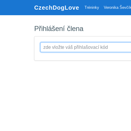
CzechDogLove
Tréninky
Veronika Ševčí
Přihlášení člena