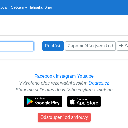
ková
Setkání v Hafparku Brno
Zapomněl(a) jsem kód
Za
Facebook
Instagram
Youtube
Vytvořeno přes rezervační systém
Dogres.cz
Stáhněte si Dogres do vašeho chytrého telefonu
Odstoupení od smlouvy