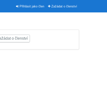
Přihlásit jako člen
Zažádat o členství
žádat o členství