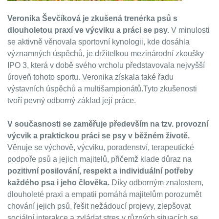
Veronika Ševčíková je zkušená trenérka psů s
dlouholetou praxí ve výcviku a práci se psy.
V minulosti
se aktivně věnovala sportovní kynologii, kde dosáhla
významných úspěchů, je držitelkou mezinárodní zkoušky
IPO 3, která v době svého vrcholu představovala nejvyšší
úroveň tohoto sportu. Veronika získala také řadu
výstavních úspěchů a multišampionátů.Tyto zkušenosti
tvoří pevný odborný základ její práce.
V současnosti se zaměřuje především na tzv. provozní
výcvik a praktickou práci se psy v běžném životě.
Věnuje se výchově, výcviku, poradenství, terapeutické
podpoře psů a jejich majitelů, přičemž klade důraz na
pozitivní posilování, respekt a individuální potřeby
každého psa i jeho člověka.
Díky odborným znalostem,
dlouholeté praxi a empatii pomáhá majitelům porozumět
chování jejich psů, řešit nežádoucí projevy, zlepšovat
sociální interakce a zvládat stres v různých situacích se