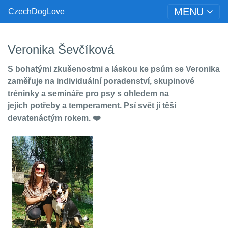
MENU
CzechDogLove
Veronika Ševčíková
S bohatými zkušenostmi a láskou ke psům se Veronika
zaměřuje na individuální poradenství, skupinové
tréninky
a semináře pro psy s ohledem na
jejich
potřeby a temperament. Psí svět jí těší
devatenáctým rokem. ❤️