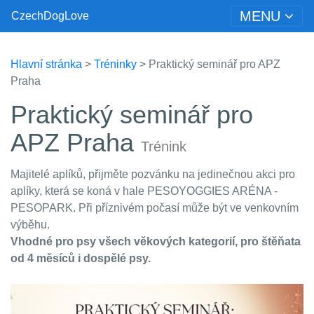
MENU
CzechDogLove
Hlavní stránka
>
Tréninky
> Praktický seminář pro APZ
Praha
Praktický seminář pro
APZ Praha
Trénink
Majitelé aplíků, přijměte pozvánku na jedinečnou akci pro
aplíky, která se koná v hale PESOYOGGIES ARÉNA -
PESOPARK. Při příznivém počasí může být ve venkovním
výběhu.
Vhodné pro psy všech věkových kategorií, pro štěňata
od 4 měsíců i dospělé psy.