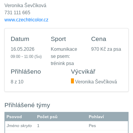
Veronika Ševčíková
731 111 665
www.czechtricolor.cz
Datum
Sport
Cena
16.05.2026
Komunikace
970 Kč za psa
-
se psem:
09:00
11:00
(So)
trénink psa
Přihlášeno
Výcvikář
8 z 10
.
Veronika Ševčíková
Přihlášené týmy
Psovod
Počet psů
Pohlaví
Jméno skryto
1
Pes