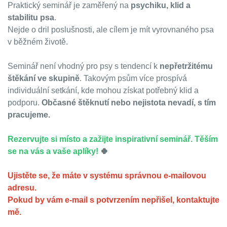
Praktický seminář je zaměřený na
psychiku, klid a
stabilitu psa
.
Nejde o dril poslušnosti, ale cílem je mít vyrovnaného psa
v běžném životě.
Seminář není vhodný pro psy s tendencí k
nepřetržitému
štěkání ve skupině
. Takovým psům více prospívá
individuální setkání, kde mohou získat potřebný klid a
podporu.
Občasné štěknutí nebo nejistota nevadí, s tím
pracujeme.
Rezervujte si místo a zažijte inspirativní seminář. Těším
se na vás a vaše aplíky!
🍀
Ujistěte se, že máte v systému správnou e-mailovou
adresu.
Pokud by vám e-mail s potvrzením nepřišel, kontaktujte
mě.