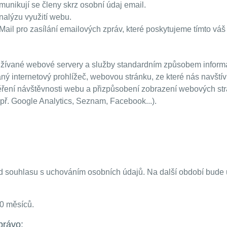
unikují se členy skrz osobní údaj email.
alýzu využití webu.
Mail pro zasílání emailových zpráv, které poskytujeme tímto váš
žívané webové servery a služby standardním způsobem informace
ý internetový prohlížeč, webovou stránku, ze které nás navštíví
měření návštěvnosti webu a přizpůsobení zobrazení webových s
ř. Google Analytics, Seznam, Facebook...).
d souhlasu s uchováním osobních údajů. Na další období bude
50 měsíců.
právo: