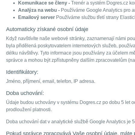
Komunikace se členy -
Trenér a systém Dogres.cz kom
Analýza na webu -
Používáme Google Analytics pro an
Emailový server
Používáme službu třetí strany Elastic
Automaticky získané osobní údaje
Když navštívíte naše webové stránky, zaznamenají námi pou
byla přidělená poskytovatelem internetových služeb, používan
délku návštěvy. Tyto informace jsou používány za účelem 
správce a mohou být zpřístupněny dalším zpracovatelům (nap
Identifikátory:
Jméno, příjmení, email, telefon, IP adresa.
Doba uchování:
Údaje budou uchovány v systému Dogres.cz po dobu 5 let o
prodloužení platnosti.
Doba uchování dat v analytické službě Google Analytics je 
Pokud správce zpracovává Vaše osobní údaje, máte 