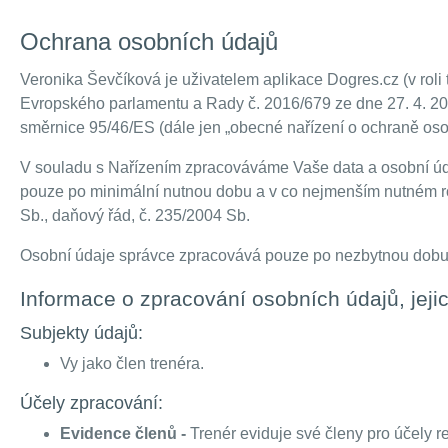
Ochrana osobních údajů
Veronika Ševčíková je uživatelem aplikace Dogres.cz (v roli 
Evropského parlamentu a Rady č. 2016/679 ze dne 27. 4. 201
směrnice 95/46/ES (dále jen „obecné nařízení o ochraně oso
V souladu s Nařízením zpracováváme Vaše data a osobní úda
pouze po minimální nutnou dobu a v co nejmenším nutném roz
Sb., daňový řád, č. 235/2004 Sb.
Osobní údaje správce zpracovává pouze po nezbytnou dobu, 
Informace o zpracování osobních údajů, jejic
Subjekty údajů:
Vy jako člen trenéra.
Účely zpracování:
Evidence členů -
Trenér eviduje své členy pro účely re