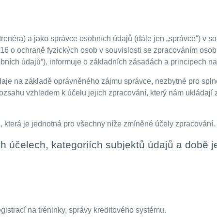
trenéra) a jako správce osobních údajů (dále jen „správce“) v s
6 o ochraně fyzických osob v souvislosti se zpracováním osob
bních údajů“), informuje o základních zásadách a principech n
je na základě oprávněného zájmu správce, nezbytné pro splně
sahu vzhledem k účelu jejich zpracování, který nám ukládají z
která je jednotná pro všechny níže zmíněné účely zpracování.
h účelech, kategoriích subjektů údajů a době j
gistrací na tréninky, správy kreditového systému.